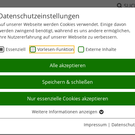
SUC
Datenschutzeinstellungen
Auf unserer Webseite werden Cookies verwendet. Einige davon
werden zwingend benötigt, während es uns andere ermöglichen,
RT
FUNKTIONSTRAINING
BILDUNG
LEISTUNGSSPO
Ihre Nutzererfahrung auf unserer Webseite zu verbessern.
Essenziell
Vorlesen-Funktion
Externe Inhalte
Aktuell:
Artikel
Alle akzeptieren
Meisterschaft im Sitzvolleyball in Potsdam
Speichern & schließen
Nur essenzielle Cookies akzeptieren
Weitere Informationen anzeigen
 Meisterschaft im Sitzvolleyball in Potsdam
Impressum
|
Datenschut