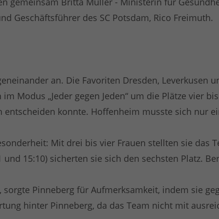
eten gemeinsam Britta Müller - Ministerin für Gesund
und Geschäftsführer des SC Potsdam, Rico Freimuth.
neinander an. Die Favoriten Dresden, Leverkusen und 
 im Modus „Jeder gegen Jeden“ um die Plätze vier bi
sich entscheiden konnte. Hoffenheim musste sich nur e
nderheit: Mit drei bis vier Frauen stellten sie das
 und 15:10) sicherten sie sich den sechsten Platz. Ber
, sorgte Pinneberg für Aufmerksamkeit, indem sie ge
rtung hinter Pinneberg, da das Team nicht mit ausreic