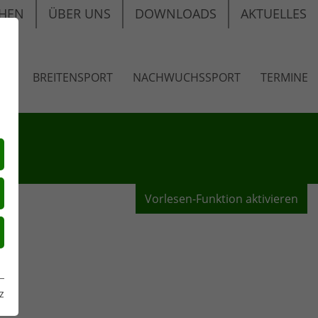
HEN
ÜBER UNS
DOWNLOADS
AKTUELLES
RT
BREITENSPORT
NACHWUCHSSPORT
TERMINE
Vorlesen-Funktion aktivieren
z