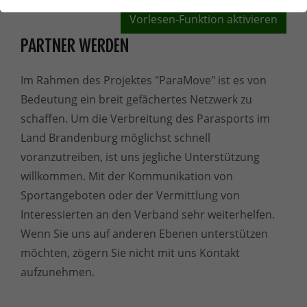
Vorlesen-Funktion aktivieren
PARTNER WERDEN
Im Rahmen des Projektes "ParaMove" ist es von
Bedeutung ein breit gefächertes Netzwerk zu
schaffen. Um die Verbreitung des Parasports im
Land Brandenburg möglichst schnell
voranzutreiben, ist uns jegliche Unterstützung
willkommen. Mit der Kommunikation von
Sportangeboten oder der Vermittlung von
Interessierten an den Verband sehr weiterhelfen.
Wenn Sie uns auf anderen Ebenen unterstützen
möchten, zögern Sie nicht mit uns Kontakt
aufzunehmen.