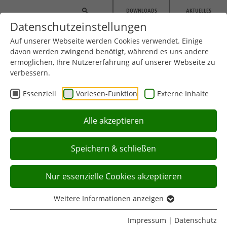
Zum Hauptinhalt springen
DOWNLOADS
AKTUELLES
Datenschutzeinstellungen
Auf unserer Webseite werden Cookies verwendet. Einige
davon werden zwingend benötigt, während es uns andere
ermöglichen, Ihre Nutzererfahrung auf unserer Webseite zu
verbessern.
Essenziell
Vorlesen-Funktion
Externe Inhalte
NACHWUCHSSPORT
Alle akzeptieren
Speichern & schließen
Sie befinden sich hier:
Startseite
Nachwuchssport
Aktuell:
Partner werden
Nur essenzielle Cookies akzeptieren
Weitere Informationen anzeigen
Impressum
|
Datenschutz