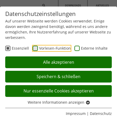
Zum Hauptinhalt springen
DOWNLOADS
AKTUELLES
Datenschutzeinstellungen
Auf unserer Webseite werden Cookies verwendet. Einige
davon werden zwingend benötigt, während es uns andere
ermöglichen, Ihre Nutzererfahrung auf unserer Webseite zu
verbessern.
Essenziell
Vorlesen-Funktion
Externe Inhalte
REHABILITATIONSSPORT
Alle akzeptieren
Speichern & schließen
Sie befinden sich hier:
Startseite
Rehabilitationssport
Aktuell:
Rehasport-Anbieter-Suche
Nur essenzielle Cookies akzeptieren
Weitere Informationen anzeigen
Impressum
|
Datenschutz