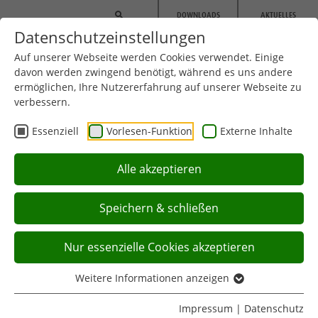
Zum Hauptinhalt springen
DOWNLOADS
AKTUELLES
Datenschutzeinstellungen
Auf unserer Webseite werden Cookies verwendet. Einige
davon werden zwingend benötigt, während es uns andere
ermöglichen, Ihre Nutzererfahrung auf unserer Webseite zu
verbessern.
Essenziell
Vorlesen-Funktion
Externe Inhalte
BREITENSPORT
Alle akzeptieren
Speichern & schließen
Aktuell:
Sie befinden sich hier:
Startseite
Breitensport
Kontakt
Nur essenzielle Cookies akzeptieren
Weitere Informationen anzeigen
Impressum
|
Datenschutz