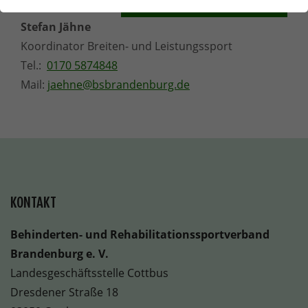
Vorlesen-Funktion aktivieren
Stefan Jähne
Koordinator Breiten- und Leistungssport
Tel.:
0170 5874848
Mail:
jaehne@bsbrandenburg.de
KONTAKT
Behinderten- und Rehabilitationssportverband
Brandenburg e. V.
Landesgeschäftsstelle Cottbus
Dresdener Straße 18