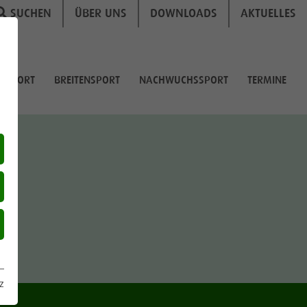
SUCHEN
ÜBER UNS
DOWNLOADS
AKTUELLES
GSSPORT
BREITENSPORT
NACHWUCHSSPORT
TERMINE
z