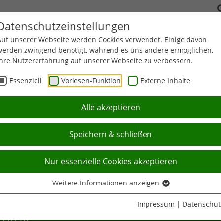
Datenschutzeinstellungen
Auf unserer Webseite werden Cookies verwendet. Einige davon
werden zwingend benötigt, während es uns andere ermöglichen,
ITATIONSSPORT
FUNKTIONSTRAINING
BILDUNG
LEISTUN
Ihre Nutzererfahrung auf unserer Webseite zu verbessern.
Essenziell
Vorlesen-Funktion
Externe Inhalte
Alle akzeptieren
BILDUNG
Speichern & schließen
Nur essenzielle Cookies akzeptieren
Weitere Informationen anzeigen
Impressum
|
Datenschut
Aktuell:
Lizenz