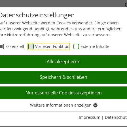
Datenschutzeinstellungen
Auf unserer Webseite werden Cookies verwendet. Einige davon
werden zwingend benötigt, während es uns andere ermöglichen,
ITATIONSSPORT
FUNKTIONSTRAINING
BILDUNG
LEISTUN
Ihre Nutzererfahrung auf unserer Webseite zu verbessern.
Essenziell
Vorlesen-Funktion
Externe Inhalte
Aktuell:
Artikel
Genehmigungsverzicht: VIACTIV Kr
Alle akzeptieren
Speichern & schließen
Nur essenzielle Cookies akzeptieren
Weitere Informationen anzeigen
Impressum
|
Datenschut