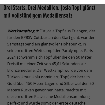
Drei Starts. Drei Medaillen. Josia Topf glänzt
mit vollständigem Medaillensatz
Wettkampftag 9:
Für Josia Topf aus Erlangen, der
für den BPRSV Cottbus an den Start geht, war der
Samstagabend ein glanzvoller Höhepunkt. In
seinem dritten Wettkampf der Paralympics Paris
2024 schwamm sich Topf über die den 50 Meter
Freistil mit einer Zeit von 45,61 Sekunden zur
Bronzemedaille. Der Wettkampf wurde von dem
Türken Umut Unlu dominiert, Topf, der bereits
Gold über 150 Meter Lagen und Silber auf den 50
Metern Rücken gewonnen hatte, machte mit
diesem dritten Platz seine Medaillensammlung
perfekt und wurde somit der erste deutsche