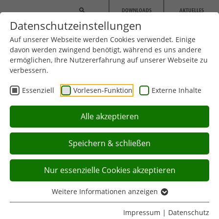
Zum Hauptinhalt springen
DOWNLOADS
AKTUELLES
Datenschutzeinstellungen
Auf unserer Webseite werden Cookies verwendet. Einige
davon werden zwingend benötigt, während es uns andere
ermöglichen, Ihre Nutzererfahrung auf unserer Webseite zu
verbessern.
Aktuell:
Sie befinden sich hier:
Startseite
Aktuelles
Artikel
Essenziell
Vorlesen-Funktion
Externe Inhalte
News Paralympics - Paris 2024 - Team Brandenburg - Tag 4
Alle akzeptieren
Vorlesen-Funktion aktivieren
Speichern & schließen
Nur essenzielle Cookies akzeptieren
News Paralympics - Paris 2024 - Team Brandenburg -
Tag 4
Weitere Informationen anzeigen
02.09.2024
Impressum
|
Datenschutz